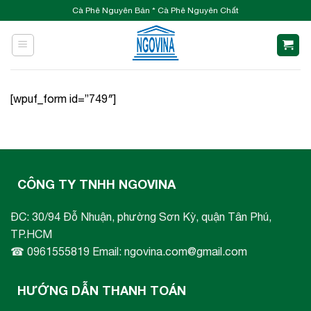
Skip
Cà Phê Nguyên Bản * Cà Phê Nguyên Chất
to
content
[wpuf_form id=”749″]
CÔNG TY TNHH NGOVINA
ĐC: 30/94 Đỗ Nhuận, phường Sơn Kỳ, quận Tân Phú,
TP.HCM
☎ 0961555819 Email: ngovina.com@gmail.com
HƯỚNG DẪN THANH TOÁN