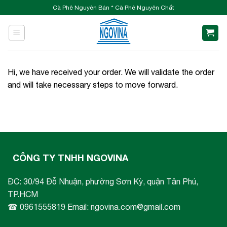
Skip
Cà Phê Nguyên Bản * Cà Phê Nguyên Chất
to
content
Hi, we have received your order. We will validate the order
and will take necessary steps to move forward.
CÔNG TY TNHH NGOVINA
ĐC: 30/94 Đỗ Nhuận, phường Sơn Kỳ, quận Tân Phú,
TP.HCM
☎ 0961555819 Email: ngovina.com@gmail.com