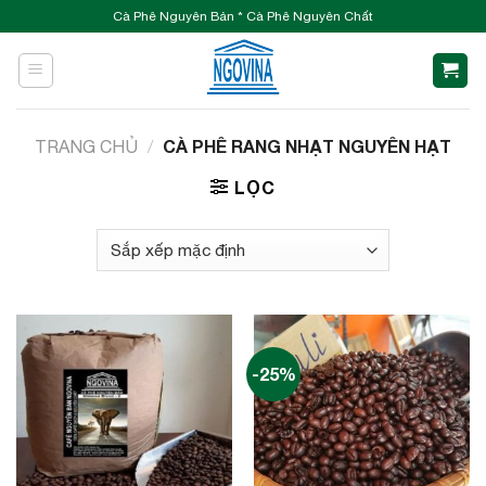
Skip
Cà Phê Nguyên Bản * Cà Phê Nguyên Chất
to
content
CÀ PHÊ RANG NHẠT NGUYÊN HẠT
TRANG CHỦ
/
LỌC
-25%