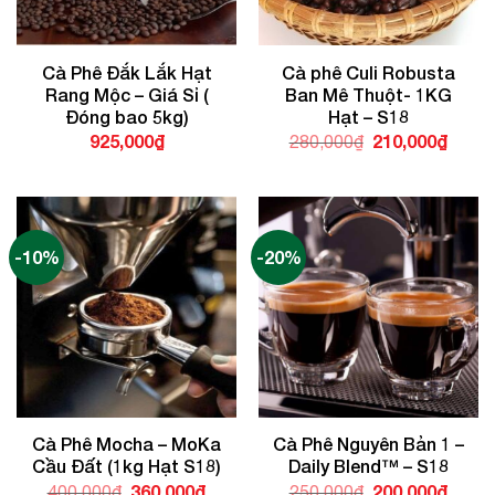
Cà Phê Đắk Lắk Hạt
Cà phê Culi Robusta
Rang Mộc – Giá Sỉ (
Ban Mê Thuột- 1KG
Đóng bao 5kg)
Hạt – S18
925,000
₫
Giá
210,000
₫
Giá
280,000
₫
gốc
hiện
là:
tại
280,000₫.
là:
210,0
-10%
-20%
Cà Phê Mocha – MoKa
Cà Phê Nguyên Bản 1 –
Cầu Đất (1kg Hạt S18)
Daily Blend™ – S18
Giá
360,000
₫
Giá
Giá
200,000
₫
Giá
400,000
₫
250,000
₫