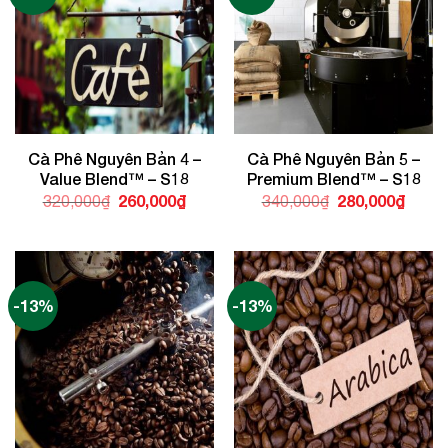
Cà Phê Nguyên Bản 4 –
Cà Phê Nguyên Bản 5 –
Value Blend™ – S18
Premium Blend™ – S18
Giá
260,000
₫
Giá
Giá
280,000
₫
Giá
320,000
₫
340,000
₫
gốc
hiện
gốc
hiện
là:
tại
là:
tại
320,000₫.
là:
340,000₫.
là:
260,000₫.
280,0
-13%
-13%