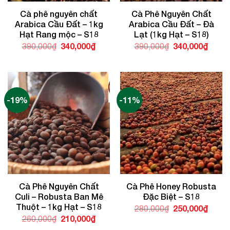
Cà phê nguyên chất
Cà Phê Nguyên Chất
Arabica Cầu Đất – 1kg
Arabica Cầu Đất – Đà
Hạt Rang mộc – S18
Lạt (1kg Hạt – S18)
Giá
340,000
₫
Giá
Giá
340,000
₫
Giá
390,000
₫
390,000
₫
gốc
hiện
gốc
hiện
là:
tại
là:
tại
390,000₫.
là:
390,000₫.
là:
340,000₫.
340,0
-19%
-11%
Cà Phê Nguyên Chất
Cà Phê Honey Robusta
Culi – Robusta Ban Mê
Đặc Biệt – S18
Thuột – 1kg Hạt – S18
Giá
250,000
₫
Giá
280,000
₫
gốc
hiện
Giá
210,000
₫
Giá
260,000
₫
là:
tại
gốc
hiện