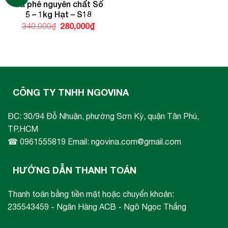
Cà phê nguyên chất Số
5 – 1kg Hạt – S18
Giá
280,000
₫
Giá
340,000
₫
gốc
hiện
là:
tại
340,000₫.
là:
280,000₫.
CÔNG TY TNHH NGOVINA
ĐC: 30/94 Đỗ Nhuận, phường Sơn Kỳ, quận Tân Phú,
TP.HCM
☎ 0961555819 Email: ngovina.com@gmail.com
HƯỚNG DẪN THANH TOÁN
Thanh toán bằng tiền mặt hoặc chuyển khoản:
235543459 - Ngân Hàng ACB - Ngô Ngọc Thắng