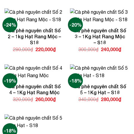
280,000₫.
là:
là:
tại
250,0
260,000₫.
là:
210,000₫.
-24%
-20%
Cà phê nguyên chất Số
Cà phê nguyên chất Số
2 – 1kg Hạt Rang Mộc –
3 – 1Kg Hạt Rang Mộc
S18
– S18
Giá
220,000
₫
Giá
Giá
240,000
₫
Giá
290,000
₫
300,000
₫
gốc
hiện
gốc
hiện
là:
tại
là:
tại
290,000₫.
là:
300,000₫.
là:
220,000₫.
240,0
-19%
-18%
Cà phê nguyên chất Số
Cà phê nguyên chất Số
4 – 1Kg Hạt Rang Mộc
5 – 1Kg Hạt – S18
Giá
260,000
₫
Giá
Giá
280,000
₫
Giá
320,000
₫
340,000
₫
gốc
hiện
gốc
hiện
là:
tại
là:
tại
320,000₫.
là:
340,000₫.
là:
260,000₫.
280,0
-18%