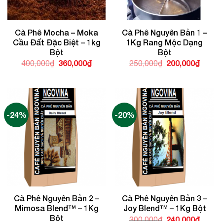
Cà Phê Mocha – Moka
Cà Phê Nguyên Bản 1 –
Cầu Đất Đặc Biệt – 1kg
1Kg Rang Mộc Dạng
Bột
Bột
Giá
360,000
₫
Giá
Giá
200,000
₫
Giá
400,000
₫
250,000
₫
gốc
hiện
gốc
hiện
là:
tại
là:
tại
400,000₫.
là:
250,000₫.
là:
360,000₫.
200,0
-24%
-20%
Cà Phê Nguyên Bản 2 –
Cà Phê Nguyên Bản 3 –
Mimosa Blend™ – 1Kg
Joy Blend™ – 1Kg Bột
Bột
Giá
240,000
₫
Giá
300,000
₫