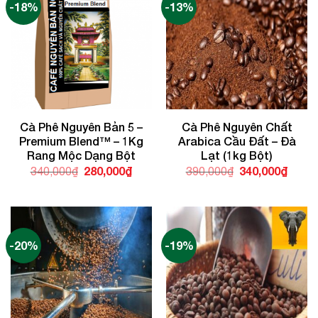
-18%
-13%
Cà Phê Nguyên Bản 5 –
Cà Phê Nguyên Chất
Premium Blend™ – 1Kg
Arabica Cầu Đất – Đà
Rang Mộc Dạng Bột
Lạt (1kg Bột)
Giá
280,000
₫
Giá
Giá
340,000
₫
Giá
340,000
₫
390,000
₫
gốc
hiện
gốc
hiện
là:
tại
là:
tại
340,000₫.
là:
390,000₫.
là:
280,000₫.
340,0
-20%
-19%