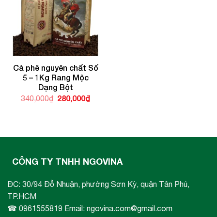
Cà phê nguyên chất Số
5 – 1Kg Rang Mộc
Dạng Bột
Giá
280,000
₫
Giá
340,000
₫
gốc
hiện
là:
tại
340,000₫.
là:
280,000₫.
CÔNG TY TNHH NGOVINA
ĐC: 30/94 Đỗ Nhuận, phường Sơn Kỳ, quận Tân Phú,
TP.HCM
☎ 0961555819 Email: ngovina.com@gmail.com