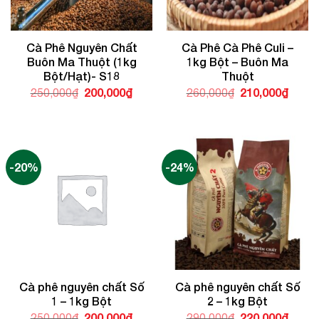
Cà Phê Nguyên Chất
Cà Phê Cà Phê Culi –
Buôn Ma Thuột (1kg
1kg Bột – Buôn Ma
Bột/Hạt)- S18
Thuột
Giá
200,000
₫
Giá
Giá
210,000
₫
Giá
250,000
₫
260,000
₫
gốc
hiện
gốc
hiện
là:
tại
là:
tại
250,000₫.
là:
260,000₫.
là:
200,000₫.
210,0
-20%
-24%
Cà phê nguyên chất Số
Cà phê nguyên chất Số
1 – 1kg Bột
2 – 1kg Bột
Giá
200,000
₫
Giá
Giá
220,000
₫
Giá
250,000
₫
290,000
₫