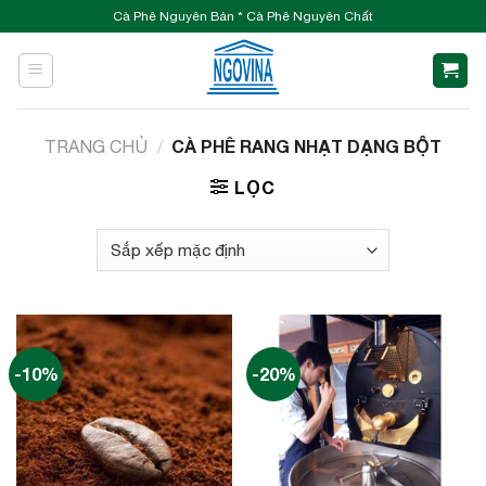
Skip
Cà Phê Nguyên Bản * Cà Phê Nguyên Chất
to
content
CÀ PHÊ RANG NHẠT DẠNG BỘT
TRANG CHỦ
/
LỌC
-10%
-20%