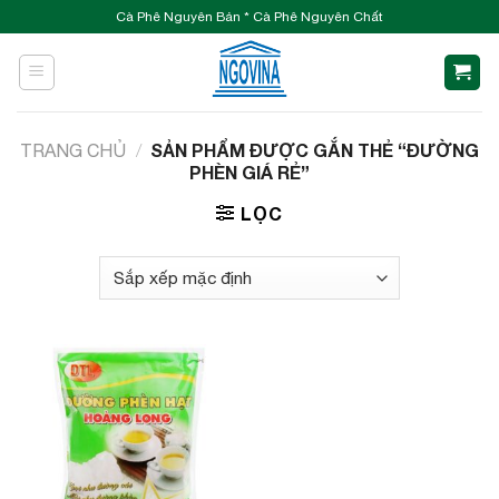
Skip
Cà Phê Nguyên Bản * Cà Phê Nguyên Chất
to
content
SẢN PHẨM ĐƯỢC GẮN THẺ “ĐƯỜNG
TRANG CHỦ
/
PHÈN GIÁ RẺ”
LỌC