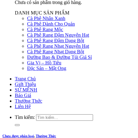
Chưa có sản phẩm trong giỏ hàng.
DANH MỤC SẢN PHẨM
Cà Phê Nhân Xanh
Cà Phê Dành Cho Quán
Cà Phê Rang Mộc
Cà Phê Rang Đậm Nguyên Hạt
Cà Phê Rang Đậm Dạng Bột
Cà Phê Rang Nhạt Nguyên Hạt
Cà Phê Rang Nhạt Dạng Bột
Đường Bao & Đường Túi Giá Sỉ
Gia Vị – Hồ Tiêu
Đặc Sản – Mật Ong
Trang Chủ
Giới Thiệu
SỨ MỆNH
Báo Giá
Thường Thức
Liên Hệ
Tìm kiếm:
Chưa được phân loại
,
Thường Thức