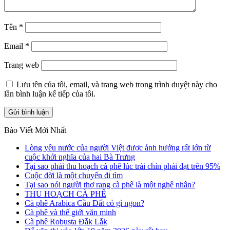
Tên
*
Email
*
Trang web
Lưu tên của tôi, email, và trang web trong trình duyệt này cho
lần bình luận kế tiếp của tôi.
Bào Viết Mới Nhất
Lòng yêu nước của người Việt được ảnh hưởng rất lớn từ
cuộc khởi nghĩa của hai Bà Trưng
Tại sao phải thu hoạch cà phê lúc trái chín phải đạt trên 95%
Cuộc đời là một chuyến đi tìm
Tại sao nói người thợ rang cà phê là một nghệ nhân?
THU HOẠCH CÀ PHÊ
Cà phê Arabica Cầu Đất có gì ngon?
Cà phê và thế giới văn minh
Cà phê Robusta Đắk Lắk