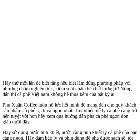
Hãy thử một lần để biết rằng nếu biết làm đúng phương pháp với
phương châm nghiêm túc, kiểm soát chặt chẽ chất lượng từ Nông
dân thì cà phê Việt nam không hề thua kém của bất kỳ ai.
Phú Xuân Coffee luôn nỗ lực hết mình để mang đến cho quý khách
sản phẩm cà phê sạch và ngon nhất. Tuy nhiên để ly cà phê càng trở
nên tuyệt vời hơn hãy xem qua hướng dẫn pha cà phê ngon đơn
giản dưới đây.
Hãy sử dụng nước tinh khiết, nước càng tinh khiết ly cà phê của bạn
càng ngon. Hãy đảm bảo ly và phin dùng để pha được sạch sẽ, tốt