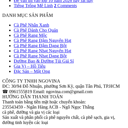
Để văn thi vào lớp 10 năm 2026 này rất hay
Tiếng Trống Mê Linh
2
Comments
DANH MỤC SẢN PHẨM
Cà Phê Nhân Xanh
Cà Phê Dành Cho Quán
Cà Phê Rang Mộc
Cà Phê Rang Đậm Nguyên Hạt
Cà Phê Rang Đậm Dạng Bột
Cà Phê Rang Nhạt Nguyên Hạt
Cà Phê Rang Nhạt Dạng Bột
Đường Bao & Đường Túi Giá Sỉ
Gia Vị – Hồ Tiêu
Đặc Sản – Mật Ong
CÔNG TY TNHH NGOVINA
ĐC: 30/94 Đỗ Nhuận, phường Sơn Kỳ, quận Tân Phú, TP.HCM
☎ 0961555819 Email: ngovina.com@gmail.com
HƯỚNG DẪN THANH TOÁN
Thanh toán bằng tiền mặt hoặc chuyển khoản:
235543459 - Ngân Hàng ACB - Ngô Ngọc Thắng
cà phê, đường và gia vị các loại
Sản xuất và phân phối cà phê nguyên chất, cà phê sạch, gia vị,
đường tinh luyện các loại