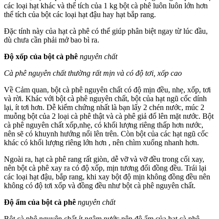
các loại hạt khác và thể tích của 1 kg bột cà phê luôn luôn lớn hơn
thể tích của bột các loại hạt đậu hay hạt bắp rang.
Đặc tính này của hạt cà phê có thể giúp phân biệt ngay từ lúc đầu,
dù chưa cần phải mở bao bì ra.
Độ xốp của bột cà phê
nguyên chất
Cà phê nguyên chất thường rất mịn và có độ tơi, xốp cao
Về Cảm quan, bột cà phê nguyên chất có độ mịn đều, nhẹ, xốp, tơi
và rời. Khác với bột cà phê nguyên chất, bột của hạt ngũ cốc dính
lại, ít tơi hơn. Dễ kiểm chứng nhất là bạn lấy 2 chén nước, múc 2
muỗng bột của 2 loại cà phê thật và cà phê giả đổ lên mặt nước. Bột
cà phê nguyên chất xốp,nhẹ, có khối lượng riêng thấp hơn nước,
nên sẽ có khuynh hướng nổi lên trên. Còn bột của các hạt ngũ cốc
khác có khối lượng riêng lớn hơn , nên chìm xuống nhanh hơn.
Ngoài ra, hạt cà phê rang rất giòn, dễ vỡ và vỡ đều trong cối xay,
nên bột cà phê xay ra có độ xốp, mịn tương đối đồng đều. Trái lại
các loại hạt đậu, bắp rang, khi xay bột độ mịn không đồng đều nên
không có độ tơi xốp và đồng đều như bột cà phê nguyên chất.
Độ ẩm của bột cà phê
nguyên chất
Bột cà phê nguyên chất ít ngậm nước nên độ ẩm của hạt cà phê