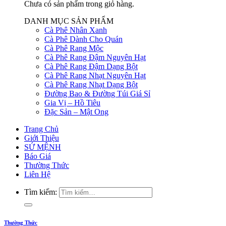
Chưa có sản phẩm trong giỏ hàng.
DANH MỤC SẢN PHẨM
Cà Phê Nhân Xanh
Cà Phê Dành Cho Quán
Cà Phê Rang Mộc
Cà Phê Rang Đậm Nguyên Hạt
Cà Phê Rang Đậm Dạng Bột
Cà Phê Rang Nhạt Nguyên Hạt
Cà Phê Rang Nhạt Dạng Bột
Đường Bao & Đường Túi Giá Sỉ
Gia Vị – Hồ Tiêu
Đặc Sản – Mật Ong
Trang Chủ
Giới Thiệu
SỨ MỆNH
Báo Giá
Thường Thức
Liên Hệ
Tìm kiếm:
Thường Thức