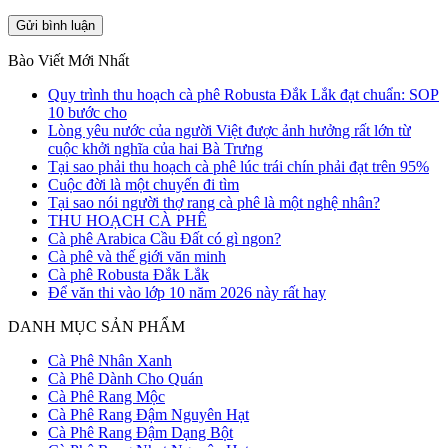
Bào Viết Mới Nhất
Quy trình thu hoạch cà phê Robusta Đắk Lắk đạt chuẩn: SOP
10 bước cho
Lòng yêu nước của người Việt được ảnh hưởng rất lớn từ
cuộc khởi nghĩa của hai Bà Trưng
Tại sao phải thu hoạch cà phê lúc trái chín phải đạt trên 95%
Cuộc đời là một chuyến đi tìm
Tại sao nói người thợ rang cà phê là một nghệ nhân?
THU HOẠCH CÀ PHÊ
Cà phê Arabica Cầu Đất có gì ngon?
Cà phê và thế giới văn minh
Cà phê Robusta Đắk Lắk
Để văn thi vào lớp 10 năm 2026 này rất hay
DANH MỤC SẢN PHẨM
Cà Phê Nhân Xanh
Cà Phê Dành Cho Quán
Cà Phê Rang Mộc
Cà Phê Rang Đậm Nguyên Hạt
Cà Phê Rang Đậm Dạng Bột