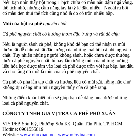
Nếu bạn nhìn thấy bột trong 1 bịch chứa có màu nâu đậm ngả vàng,
thể tích nhỏ, nhưng cầm nặng tay là tỷ lệ đậu nhiều. Ngoài ra bột
có màu đen thui thể tích cũng nhỏ là do có trộn nhiều bắp.
Mùi của bột cà phê
nguyên chất
Cà phê nguyên chất có hương thơm đặc trưng và rất dễ chịu
Nếu là người sành cà phê, không khó để bạn có thể nhận ra mùi
thơm rất dễ chịu và rất đặc trưng của những loại bột cà phê nguyên
chất. Tuy nhiên những người không sành, hoặc chưa được thưởng
thức cà phê nguyên chất thì hay lầm tưởng mùi của những hương
liệu hóa học được tẩm vào loại cà phê được trộn với hạt bắp, hạt đậu
và cho rằng đó mới là mùi của cà phê nguyên chất.
Cà phê có pha lẫn tạp chất và hương liệu có mùi gắt, nồng nặc chứ
không dịu dàng như mùi nguyên thủy của cà phê rang.
Những điểm khác biệt trên sẽ giúp bạn dễ dàng mua được những
loại cà phê nguyên chất.
CÔNG TY TNHH GIA VỊ TRÀ CÀ PHÊ PHÚ XUÂN
VP: 1/6B Sơn Kỳ, Phường Sơn Kỳ, Quận Tân Phú, TP. HCM
Hotline: 0961555819
Website:
www.phuxuan.net
www.ngovina.com