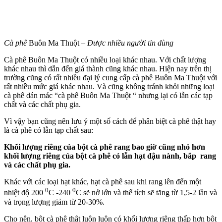
Cà phê
Buôn Ma Thuột
– Được nhiều người tin dùng
Cà phê Buôn Ma Thuột có nhiều loại khác nhau. Với chất lượng
khác nhau thì dẫn đến giá thành cũng khác nhau. Hiện nay trên thị
trường cũng có rất nhiều đại lý cung cấp cà phê Buôn Ma Thuột với
rất nhiều mức giá khác nhau. Và cũng không tránh khỏi những loại
cà phê dán mác “cà phê Buôn Ma Thuột “ nhưng lại có lẫn các tạp
chất và các chất phụ gia.
Vì vậy bạn cũng nên lưu ý một số cách để phân biệt cà phê thật hay
là cà phê có lẫn tạp chất sau:
Khối lượng riêng của bột cà phê rang bao giờ cũng nhỏ hơn
khối lượng riêng của bột cà phê có lẫn hạt đậu nành, bắp rang
và các chất phụ gia.
Khác với các loại hạt khác, hạt cà phê sau khi rang lên đến một
0
0
nhiệt độ 200
C -240
C sẽ nở lớn và thể tích sẽ tăng từ 1,5-2 lần và
và trọng lượng giảm từ 20-30%.
Cho nên, bột cà phê thật luôn luôn có khối lượng riêng thấp hơn bột