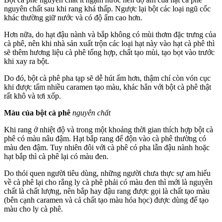
nguyên chất sau khi rang khá thấp. Ngược lại bột các loại ngũ cốc
khác thường giữ nước và có độ ẩm cao hơn.
Hơn nữa, do hạt đậu nành và bắp không có mùi thơm đặc trưng của
cà phê, nên khi nhà sản xuất trộn các loại hạt này vào hạt cà phê thì
sẽ thêm hương liệu cà phê tổng hợp, chất tạo mùi, tạo bọt vào trước
khi xay ra bột.
Do đó, bột cà phê pha tạp sẽ dễ hút ẩm hơn, thậm chí còn vón cục
khi được tẩm nhiều caramen tạo màu, khác hẳn với bột cà phê thật
rất khô và tơi xốp.
Màu của bột cà phê
nguyên chất
Khi rang ở nhiệt độ và trong một khoảng thời gian thích hợp bột cà
phê có màu nâu đậm. Hạt bắp rang để độn vào cà phê thường có
màu đen đậm. Tuy nhiên đôi với cà phê có pha lẫn đậu nành hoặc
hạt bắp thì cà phê lại có màu đen.
Do thói quen người tiêu dùng, những người chưa thực sự am hiểu
về cà phê lại cho rắng ly cà phê phải có màu đen thì mới là nguyên
chất là chất lượng, nên bắp hay đậu rang được gọi là chất tạo màu
(bên cạnh caramen và cả chất tạo màu hóa học) được dùng để tạo
màu cho ly cà phê.