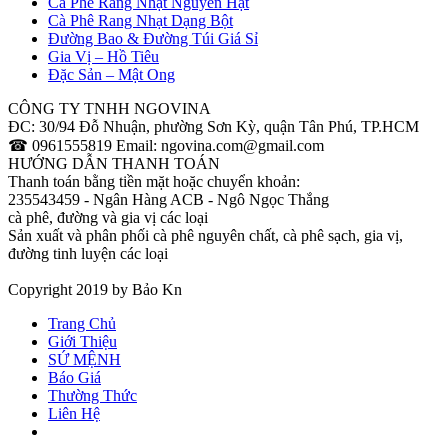
Cà Phê Rang Nhạt Nguyên Hạt
Cà Phê Rang Nhạt Dạng Bột
Đường Bao & Đường Túi Giá Sỉ
Gia Vị – Hồ Tiêu
Đặc Sản – Mật Ong
CÔNG TY TNHH NGOVINA
ĐC: 30/94 Đỗ Nhuận, phường Sơn Kỳ, quận Tân Phú, TP.HCM
☎ 0961555819 Email: ngovina.com@gmail.com
HƯỚNG DẪN THANH TOÁN
Thanh toán bằng tiền mặt hoặc chuyển khoản:
235543459 - Ngân Hàng ACB - Ngô Ngọc Thắng
cà phê, đường và gia vị các loại
Sản xuất và phân phối cà phê nguyên chất, cà phê sạch, gia vị,
đường tinh luyện các loại
Copyright 2019 by Bảo Kn
Trang Chủ
Giới Thiệu
SỨ MỆNH
Báo Giá
Thường Thức
Liên Hệ