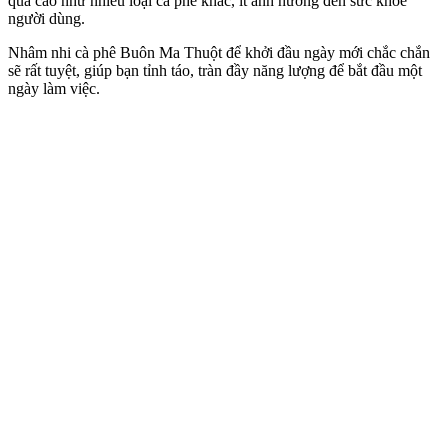
quá cao như nhiều loại cà phê khác, ít ảnh hưởng đến sức khỏe
người dùng.
Nhâm nhi cà phê Buôn Ma Thuột để khởi đầu ngày mới chắc chắn
sẽ rất tuyệt, giúp bạn tỉnh táo, tràn đầy năng lượng để bắt đầu một
ngày làm việc.