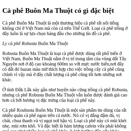
Cà phê Buôn Ma Thuột có gì đặc biệt
Cà phê Buôn Ma Thuột là một thương hiệu cà phê rất nổi tiếng
không chỉ ở Việt Nam mà còn cả trên Thế Giới. Loại cà phê trồng ở
đây luôn là sự lựa chọn hàng đầu cho những tín đồ cà phê.
Ly cà phê Robusta
Buôn Ma Thuột
Robusta Buôn Ma Thuột là loại cà phê được dùng rất phổ biến ở
Việt Nam, Buôn Ma Thuật nằm ở vị trí trung tâm của vùng đất Tây
Nguyên nơi ở độ cao khoảng 600m so với mực nước biển,nơi đây
có đất đỏ bazan màu mỡ thích hợp cho việc trồng cây cà phê cũng
chính vì vậy mà ở đây chất lượng cà phê cũng tốt hơn những nơi
khác.
Ở tỉnh Đắk Lắk này gần như huyện nào cũng trồng cà phê Robusta,
nhưng cà phê Robusta Buôn Ma Thuột vẫn luôn được đánh giá cao
hơn cả bởi hương vị đặc trưng của loại cà phê này.
Cà phê Roubusta Buôn Ma Thuột là một sản phẩm tin dùng của rất
nhiều quán cà phê ngon trên cả nước. Nó có vị đắng đậm đà, vị
chát, chua thanh và vị ngọt nơi hậu vị. Loại cà phê này có mùi khét
nhẹ, mùi rơm khô. Và đặc biệt là hàm lượng cafein vừa phải không