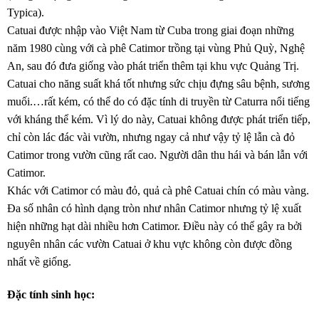
Typica).
Catuai được nhập vào Việt Nam từ Cuba trong giai đoạn những
năm 1980 cùng với cà phê Catimor trồng tại vùng Phủ Quỳ, Nghệ
An, sau đó đưa giống vào phát triển thêm tại khu vực Quảng Trị.
Catuai cho năng suất khá tốt nhưng sức chịu đựng sâu bệnh, sương
muối.…rất kém, có thể do có đặc tính di truyền từ Caturra nổi tiếng
với kháng thể kém. Vì lý do này, Catuai không được phát triển tiếp,
chỉ còn lác đác vài vườn, nhưng ngay cả như vậy tỷ lệ lẫn cà đỏ
Catimor trong vườn cũng rất cao. Người dân thu hái và bán lẫn với
Catimor.
Khác với Catimor có màu đỏ, quả cà phê Catuai chín có màu vàng.
Đa số nhân có hình dạng tròn như nhân Catimor nhưng tỷ lệ xuất
hiện những hạt dài nhiều hơn Catimor. Điều này có thể gây ra bởi
nguyên nhân các vườn Catuai ở khu vực không còn được đồng
nhất về giống.
Đặc tính sinh học: