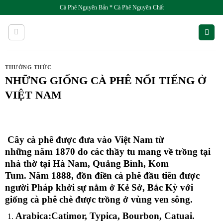
Skip
Cà Phê Nguyên Bản * Cà Phê Nguyên Chất
to
content
THƯỜNG THỨC
NHỮNG GIỐNG CÀ PHÊ NỔI TIẾNG Ở
VIỆT NAM
Cây
cà phê
được đưa vào
Việt Nam
từ
những
năm
1870 do các thầy tu mang về trồng tại
nhà thờ tại Hà
Nam
, Quảng Bình, Kom
Tum.
Năm
1888, đồn điền
cà phê
đầu tiên được
người Pháp khởi sự
nằm
ở Kẻ Sở, Bắc Kỳ với
giống
cà phê
chè được trồng ở vùng ven sông.
Arabica:
Catimor, Typica, Bourbon, Catuai.