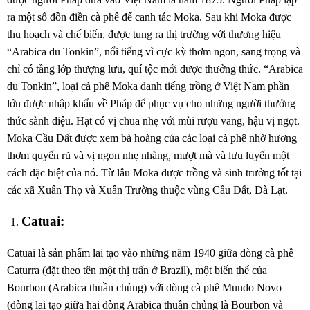
ra một số đồn điền cà phê để canh tác Moka. Sau khi Moka được
thu hoạch và chế biến, được tung ra thị trường với thương hiệu
“Arabica du Tonkin”, nổi tiếng vì cực kỳ thơm ngon, sang trọng và
chỉ có tầng lớp thượng lưu, quí tộc mới được thưởng thức. “Arabica
du Tonkin”, loại cà phê Moka danh tiếng trồng ở Việt Nam phần
lớn được nhập khẩu về Pháp để phục vụ cho những người thưởng
thức sành điệu. Hạt có vị chua nhẹ với mùi rượu vang, hậu vị ngọt.
Moka Cầu Đất được xem bà hoàng của các loại cà phê nhờ hương
thơm quyến rũ và vị ngon nhẹ nhàng, mượt mà và lưu luyến một
cách đặc biệt của nó. Từ lâu Moka được trồng và sinh trưởng tốt tại
các xã Xuân Thọ và Xuân Trường thuộc vùng Cầu Đất, Đà Lạt.
Catuai:
Catuai là sản phẩm lai tạo vào những năm 1940 giữa dòng cà phê
Caturra (đặt theo tên một thị trấn ở Brazil), một biến thể của
Bourbon (Arabica thuần chủng) với dòng cà phê Mundo Novo
(dòng lai tạo giữa hai dòng Arabica thuần chủng là Bourbon và