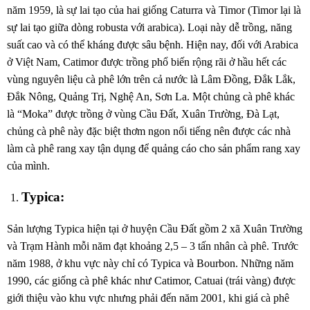
năm 1959, là sự lai tạo của hai giống Caturra và Timor (Timor lại là
sự lai tạo giữa dòng robusta với arabica). Loại này dễ trồng, năng
suất cao và có thể kháng được sâu bệnh. Hiện nay, đối với Arabica
ở Việt Nam, Catimor được trồng phổ biến rộng rãi ở hầu hết các
vùng nguyên liệu cà phê lớn trên cả nước là Lâm Đồng, Đắk Lắk,
Đắk Nông, Quảng Trị, Nghệ An, Sơn La. Một chủng cà phê khác
là “Moka” được trồng ở vùng Cầu Đất, Xuân Trường, Đà Lạt,
chủng cà phê này đặc biệt thơm ngon nổi tiếng nên được các nhà
làm cà phê rang xay tận dụng để quảng cáo cho sản phẩm rang xay
của mình.
Typica:
Sản lượng Typica hiện tại ở huyện Cầu Đất gồm 2 xã Xuân Trường
và Trạm Hành mỗi năm đạt khoảng 2,5 – 3 tấn nhân cà phê. Trước
năm 1988, ở khu vực này chỉ có Typica và Bourbon. Những năm
1990, các giống cà phê khác như Catimor, Catuai (trái vàng) được
giới thiệu vào khu vực nhưng phải đến năm 2001, khi giá cà phê