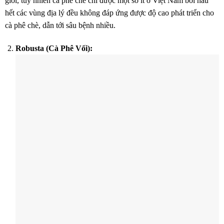
giới, tuy nhiên cà phê chè chỉ được một số ít ở Việt Nam bởi hầu
hết các vùng địa lý đều không đáp ứng được độ cao phát triển cho
cà phê chè, dẫn tới sâu bệnh nhiều.
Robusta (Cà Phê Vối):