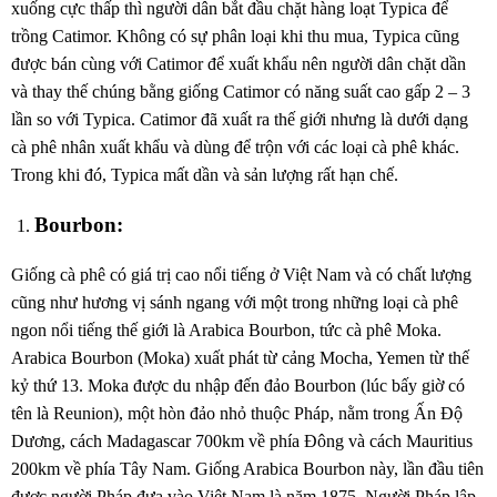
xuống cực thấp thì người dân bắt đầu chặt hàng loạt Typica để
trồng Catimor. Không có sự phân loại khi thu mua, Typica cũng
được bán cùng với Catimor để xuất khẩu nên người dân chặt dần
và thay thế chúng bằng giống Catimor có năng suất cao gấp 2 – 3
lần so với Typica. Catimor đã xuất ra thế giới nhưng là dưới dạng
cà phê nhân xuất khẩu và dùng để trộn với các loại cà phê khác.
Trong khi đó, Typica mất dần và sản lượng rất hạn chế.
Bourbon:
Giống cà phê có giá trị cao nổi tiếng ở Việt Nam và có chất lượng
cũng như hương vị sánh ngang với một trong những loại cà phê
ngon nổi tiếng thế giới là Arabica Bourbon, tức cà phê Moka.
Arabica Bourbon (Moka) xuất phát từ cảng Mocha, Yemen từ thế
kỷ thứ 13. Moka được du nhập đến đảo Bourbon (lúc bấy giờ có
tên là Reunion), một hòn đảo nhỏ thuộc Pháp, nằm trong Ấn Độ
Dương, cách Madagascar 700km về phía Đông và cách Mauritius
200km về phía Tây Nam. Giống Arabica Bourbon này, lần đầu tiên
được người Pháp đưa vào Việt Nam là năm 1875. Người Pháp lập