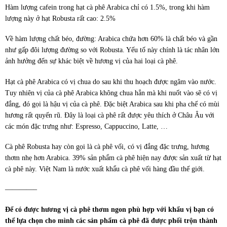
Hàm lượng cafein trong hạt cà phê Arabica chỉ có 1.5%, trong khi hàm
lượng này ở hạt Robusta rất cao: 2.5%
Về hàm lượng chất béo, đường: Arabica chứa hơn 60% là chất béo và gần
như gấp đôi lượng đường so với Robusta. Yếu tố này chính là tác nhân lớn
ảnh hưởng đến sự khác biệt về hương vị của hai loại cà phê.
Hạt cà phê Arabica có vị chua do sau khi thu hoạch được ngâm vào nước.
Tuy nhiên vị của cà phê Arabica không chua hẳn mà khi nuốt vào sẽ có vị
đắng, đó gọi là hậu vị của cà phê. Đặc biệt Arabica sau khi pha chế có mùi
hương rất quyến rũ. Đây là loại cà phê rất được yêu thích ở Châu Âu với
các món đặc trưng như: Espresso, Cappuccino, Latte, …
Cà phê Robusta hay còn gọi là cà phê vối, có vị đắng đặc trưng, hương
thơm nhẹ hơn Arabica. 39% sản phẩm cà phê hiện nay được sản xuất từ hạt
cà phê này. Việt Nam là nước xuất khẩu cà phê vối hàng đầu thế giới.
————–
Để có được hương vị cà phê thơm ngon phù hợp với khẩu vị bạn có
thể lựa chọn cho mình các sản phẩm cà phê đã được phối trộn thành