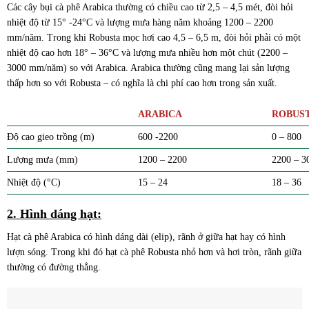
Các cây bụi cà phê Arabica thường có chiều cao từ 2,5 – 4,5 mét, đòi hỏi
nhiệt độ từ 15° -24°C và lượng mưa hàng năm khoảng 1200 – 2200
mm/năm. Trong khi Robusta mọc hơi cao 4,5 – 6,5 m, đòi hỏi phải có một
nhiệt độ cao hơn 18° – 36°C và lượng mưa nhiều hơn một chút (2200 –
3000 mm/năm) so với Arabica. Arabica thường cũng mang lại sản lượng
thấp hơn so với Robusta – có nghĩa là chi phí cao hơn trong sản xuất.
ARABICA
ROBUS
Độ cao gieo trồng (m)
600 -2200
0 – 800
Lượng mưa (mm)
1200 – 2200
2200 – 3
Nhiệt độ (°C)
15 – 24
18 – 36
2. Hình dáng hạt:
Hạt cà phê Arabica có hình dáng dài (elip), rãnh ở giữa hạt hay có hình
lượn sóng. Trong khi đó hạt cà phê Robusta nhỏ hơn và hơi tròn, rãnh giữa
thường có đường thẳng.