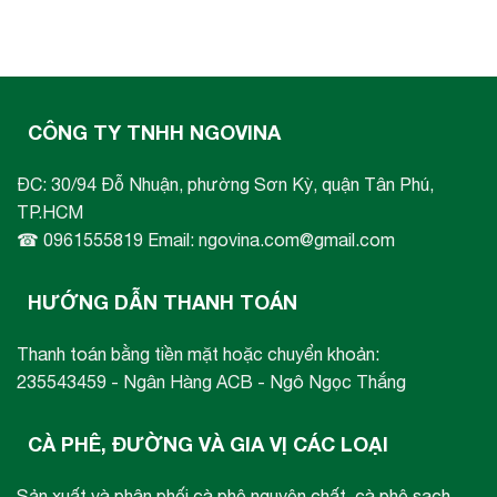
CÔNG TY TNHH NGOVINA
ĐC: 30/94 Đỗ Nhuận, phường Sơn Kỳ, quận Tân Phú,
TP.HCM
☎ 0961555819 Email: ngovina.com@gmail.com
HƯỚNG DẪN THANH TOÁN
Thanh toán bằng tiền mặt hoặc chuyển khoản:
235543459 - Ngân Hàng ACB - Ngô Ngọc Thắng
CÀ PHÊ, ĐƯỜNG VÀ GIA VỊ CÁC LOẠI
Sản xuất và phân phối cà phê nguyên chất, cà phê sạch,