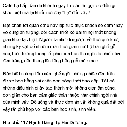
Café Lạ hấp dẫn du khách ngay từ cái tên gọi, có điều gì
khác biệt mà lại khiến nơi đây “Lạ” đến vậy?
Đặt chân tới quán café này lập tức thực khách sẽ cảm thấy
vô cùng ấn tượng, bởi cách thiết kế bài trí nội thất không
gian khá đặc biệt. Người ta như đi ngược về thời quá khứ,
những kỷ vật cổ nhuốm màu thời gian như bộ bàn ghế gỗ
nâu, bức tường loang lổ, phía bên bàn thu ngân là chiếc tivi
đen trắng, cầu thang lên tầng bằng gỗ mộc mạc,…
Đặc biệt những tấm nệm ghế ngồi, những chiếc đèn trần
được bọc bằng vải chăn con công thời bao cấp. Tất cả
những điều bình dị ấy tạo thành một không gian ấm cúng,
đơn giản cho bạn cảm giác thân thuộc như chính ngôi nhà
của mình vậy. Đồ uống và thực đơn ăn vặt không quá đắt bởi
vậy rất phù hợp với các bạn học sinh, sinh viên.
Địa chỉ: 117 Bạch Đằng, tp Hải Dương.