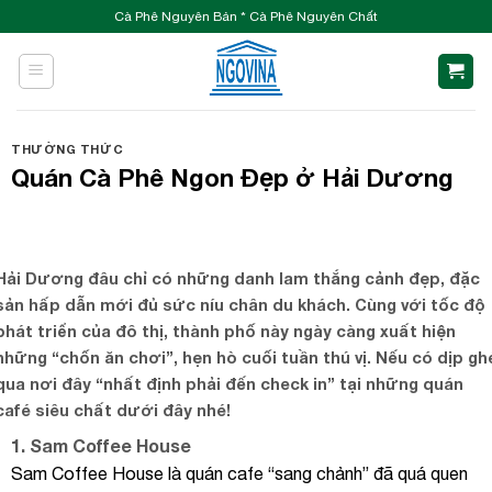
Skip
Cà Phê Nguyên Bản * Cà Phê Nguyên Chất
to
content
THƯỜNG THỨC
Quán Cà Phê Ngon Đẹp ở Hải Dương
Hải Dương đâu chỉ có những danh lam thắng cảnh đẹp, đặc
sản hấp dẫn mới đủ sức níu chân du khách. Cùng với tốc độ
phát triển của đô thị, thành phố này ngày càng xuất hiện
những “chốn ăn chơi”, hẹn hò cuối tuần thú vị. Nếu có dịp gh
qua nơi đây “nhất định phải đến check in” tại những quán
café siêu chất dưới đây nhé!
1. Sam Coffee House
Sam Coffee House là quán cafe “sang chảnh” đã quá quen