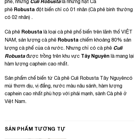
Culi Robusta
phê, nhưng
là những hạt Cà
Robusta
phê
đột biến chỉ có 01 nhân (Cà phê bình thường
có 02 nhân) .
Robusta
Cà phê
là loại cà phê phổ biến trên lãnh thổ VIỆT
Robusta
NAM, sản lượng cà phê
chiếm khoảng 80% sản
Culi
lượng cà phể của cả nước. Nhưng chỉ có cà phê
Robusta
Tây Nguyên
được trồng trên khu vực
là mang lại
hàm lượng caphein cao nhất.
Sản phẩm chế biến từ Cà phê Culi Robusta Tây Nguyêncó
mùi thơm dịu, vị đắng, nước màu nâu sánh, hàm lượng
caphein cao nhất phù hợp với phái mạnh, sành Cà phê ở
Việt Nam.
SẢN PHẨM TƯƠNG TỰ