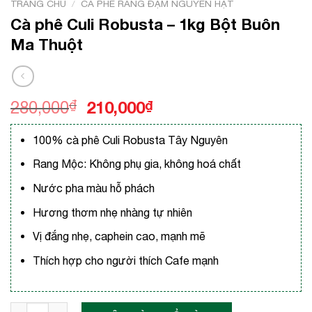
TRANG CHỦ
/
CÀ PHÊ RANG ĐẬM NGUYÊN HẠT
Cà phê Culi Robusta – 1kg Bột Buôn
Ma Thuột
Giá
Giá
280,000
₫
210,000
₫
gốc
hiện
là:
tại
100% cà phê Culi Robusta Tây Nguyên
280,000₫.
là:
Rang Mộc: Không phụ gia, không hoá chất
210,000₫.
Nước pha màu hỗ phách
Hương thơm nhẹ nhàng tự nhiên
Vị đắng nhẹ, caphein cao, mạnh mẽ
Thích hợp cho người thích Cafe mạnh
Cà phê Culi Robusta - 1kg Bột Buôn Ma Thuột số lượng