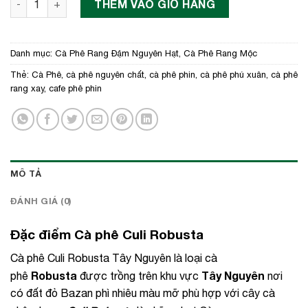
THÊM VÀO GIỎ HÀNG
Danh mục:
Cà Phê Rang Đậm Nguyên Hạt
,
Cà Phê Rang Mộc
Thẻ:
Cà Phê
,
cà phê nguyên chất
,
cà phê phin
,
cà phê phú xuân
,
cà phê
rang xay
,
cafe phê phin
MÔ TẢ
ĐÁNH GIÁ (0)
Đặc điểm Cà phê Culi Robusta
Cà phê Culi Robusta Tây Nguyên là loại cà
Robusta
Tây Nguyên
phê
được trồng trên khu vực
nơi
có đất đỏ Bazan phì nhiêu màu mỡ phù hợp với cây cà