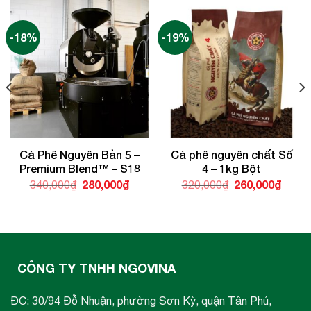
-18%
-19%
Cà Phê Nguyên Bản 5 –
Cà phê nguyên chất Số
Premium Blend™ – S18
4 – 1kg Bột
Giá
280,000
₫
Giá
Giá
260,000
₫
Giá
340,000
₫
320,000
₫
gốc
hiện
gốc
hiện
là:
tại
là:
tại
340,000₫.
là:
320,000₫.
là:
280,000₫.
260,0
000₫.
CÔNG TY TNHH NGOVINA
ĐC: 30/94 Đỗ Nhuận, phường Sơn Kỳ, quận Tân Phú,