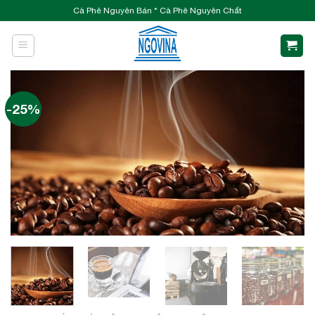
Skip
Cà Phê Nguyên Bản * Cà Phê Nguyên Chất
to
content
-25%