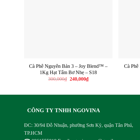
Cà Phê Nguyên Bản 3 – Joy Blend™ –
Cà Phê
1Kg Hạt Tẩm Bơ Nhẹ – S18
Giá
Giá
300,000
₫
240,000
₫
gốc
hiện
là:
tại
300,000₫.
là:
240,000₫.
CÔNG TY TNHH NGOVINA
ĐC: 30/94 Đỗ Nhuận, phường Sơn Kỳ, quận Tân Phú,
TP.HCM