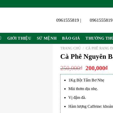
0961555819 |
0961555819
Ủ
GIỚI THIỆU
SỨ MỆNH
BÁO GIÁ
THƯỜNG TH
TRANG CHỦ
/
CÀ PHÊ RANG 
Cà Phê Nguyên Bả
Giá
G
250,000
₫
200,000
₫
gốc
hi
là:
tạ
1Kg Bột Tẩm Bơ Nhẹ
250,000₫.
là
Mùi thơm dịu nhẹ.
20
Vị đậm đà.
Hàm lượng Caffeine: khoả