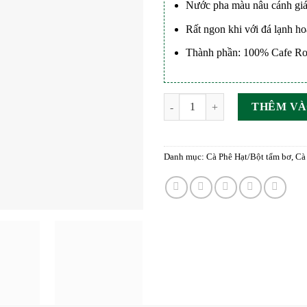
Nước pha màu nâu cánh gi
Rất ngon khi với đá lạnh h
Thành phần: 100% Cafe Ro
Cà Phê Nguyên Bản 1 – Daily Ble
THÊM VÀ
Danh mục:
Cà Phê Hạt/Bột tẩm bơ
,
Cà