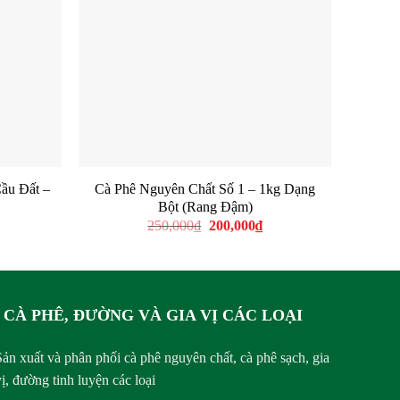
ầu Đất –
Cà Phê Nguyên Chất Số 1 – 1kg Dạng
Cà
Bột (Rang Đậm)
Blend
iá
Giá
Giá
250,000
₫
200,000
₫
iện
gốc
hiện
ại
là:
tại
à:
250,000₫.
là:
40,000₫.
200,000₫.
CÀ PHÊ, ĐƯỜNG VÀ GIA VỊ CÁC LOẠI
Sản xuất và phân phối cà phê nguyên chất, cà phê sạch, gia
vị, đường tinh luyện các loại