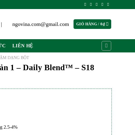
 |
ngovina.com@gmail.com
GIỎ HÀNG /
0
₫
ỨC
LIÊN HỆ
ĐẬM DẠNG BỘT
n 1 – Daily Blend™ – S18
iá
ện
i
:
0,000₫.
ng 2.5-4%