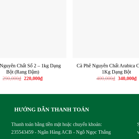
 Nguyên Chất Số 2 – 1kg Dạng
Cà Phê Nguyên Chất Arabica C
Bột (Rang Đậm)
1Kg Dạng Bột
Giá
Giá
Giá
G
290,000
₫
220,000
₫
400,000
₫
340,000
₫
gốc
hiện
gốc
h
là:
tại
là:
t
290,000₫.
là:
400,000₫.
l
220,000₫.
3
HƯỚNG DẪN THANH TOÁN
Thanh toán bằng tiền mặt hoặc chuyển khoản:
235543459 - Ngân Hàng ACB - Ngô Ngọc Thắng