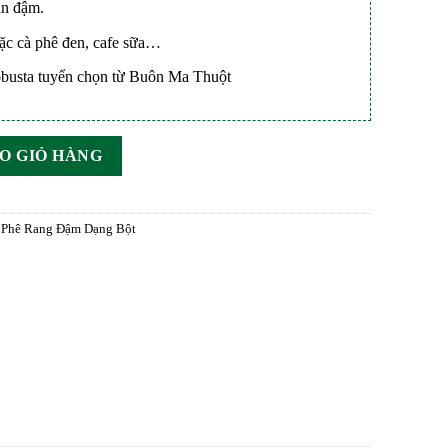
án đậm.
oặc cà phê đen, cafe sữa…
busta tuyển chọn từ Buôn Ma Thuột
nd™ - S18 số lượng
O GIỎ HÀNG
 Phê Rang Đậm Dạng Bột