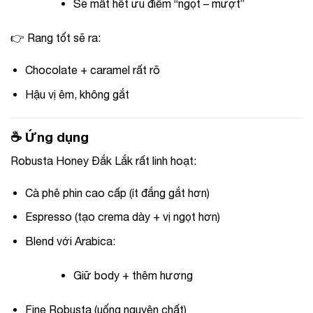
Sẽ mất hết ưu điểm “ngọt – mượt”
👉 Rang tốt sẽ ra:
Chocolate + caramel rất rõ
Hậu vị êm, không gắt
☕ Ứng dụng
Robusta Honey Đắk Lắk rất linh hoạt:
Cà phê phin cao cấp (ít đắng gắt hơn)
Espresso (tạo crema dày + vị ngọt hơn)
Blend với Arabica:
Giữ body + thêm hương
Fine Robusta (uống nguyên chất)