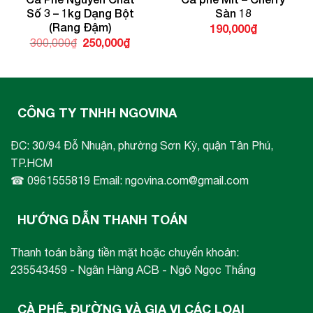
Số 3 – 1kg Dạng Bột
Sàn 18
(Rang Đậm)
190,000
₫
Giá
250,000
₫
Giá
300,000
₫
gốc
hiện
là:
tại
300,000₫.
là:
250,000₫.
CÔNG TY TNHH NGOVINA
ĐC: 30/94 Đỗ Nhuận, phường Sơn Kỳ, quận Tân Phú,
TP.HCM
☎ 0961555819 Email: ngovina.com@gmail.com
HƯỚNG DẪN THANH TOÁN
Thanh toán bằng tiền mặt hoặc chuyển khoản:
235543459 - Ngân Hàng ACB - Ngô Ngọc Thắng
CÀ PHÊ, ĐƯỜNG VÀ GIA VỊ CÁC LOẠI