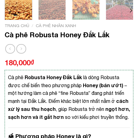
TRANG CHỦ
/
CÀ PHÊ NHÂN XANH
Cà phê Robusta Honey Đắk Lắk
180,000
₫
Robusta Honey Đắk Lắk
Cà phê
là dòng Robusta
Honey (bán ướt)
được chế biến theo phương pháp
–
một hướng làm cà phê “fine Robusta” đang phát triển
cách
mạnh tại
Đắk Lắk
. Điểm khác biệt lớn nhất nằm ở
xử lý sau thu hoạch
ngọt hơn,
, giúp Robusta trở nên
sạch hơn và ít gắt hơn
so với kiểu phơi truyền thống.
🍯 Phương pháp Honey là gì?