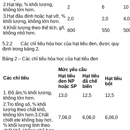
2.Hạt lép, % khối lượng,
2
6
10
không lớn hơn.
3.Hạt đầu đinh hoặc hạt vỡ, %
2,0
2,0
4,0
khối lượng, không lớn hơn.
4.Khối lượng theo thể tích, g/l,
600
550
50
không nhỏ hơn.
5.2.2 Các chỉ tiêu hóa học của hạt tiêu đen, được quy
định trong bảng 2.
Bảng 2 – Các chỉ tiêu hóa học của hạt tiêu đen
Mức yêu cầu
Hạt tiêu
Hạt tiêu
Các chỉ tiêu
Hạt tiêu
đen NP
đã chế
bột
hoặc SP
biến
1. Độ ẩm,% khối lượng,
13,0
12,5
12,5
không lớn hơn.
2.Tro tổng số, % khối
lượng theo chất khô,
không lớn hơn.3.Chất
7,06,0
6,06,0
6,06,0
chiết ete không bay hơi,
% khối lượng tính theo