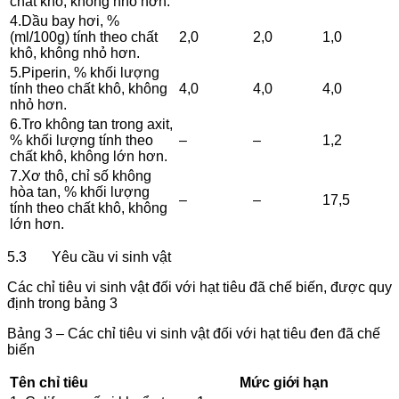
chất khô, không nhỏ hơn.
4.Dầu bay hơi, %
(ml/100g) tính theo chất
2,0
2,0
1,0
khô, không nhỏ hơn.
5.Piperin, % khối lượng
tính theo chất khô, không
4,0
4,0
4,0
nhỏ hơn.
6.Tro không tan trong axit,
% khối lượng tính theo
–
–
1,2
chất khô, không lớn hơn.
7.Xơ thô, chỉ số không
hòa tan, % khối lượng
–
–
17,5
tính theo chất khô, không
lớn hơn.
5.3 Yêu cầu vi sinh vật
Các chỉ tiêu vi sinh vật đối với hạt tiêu đã chế biến, được quy
định trong bảng 3
Bảng 3 – Các chỉ tiêu vi sinh vật đối với hạt tiêu đen đã chế
biến
Tên chỉ tiêu
Mức giới hạn