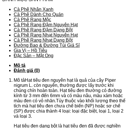
Cà Phê Nhân Xanh
Cà Phê Dành Cho Quán
Cà Phê Rang Mộc
Cà Phê Rang Đậm Nguyên Hạt
Cà Phê Rang Đậm Dạng Bột
Cà Phê Rang Nhạt Nguyên Hạt
Cà Phê Rang Nhạt Dạng Bột
Đường Bao & Đường Túi Giá Sỉ
Gia Vị – Hồ Tiêu
Đặc Sản – Mật Ong
Mô tả
Đánh giá (0)
Mô tảHạt tiêu đen nguyên hạt là quả của cây Piper
nigrum L. còn nguyên, thường được lấy trước khi
chúng chín hoàn toàn. Hạt tiêu đen thường có đường
kính từ 3 mm đến 6mm và có màu nâu, màu xám hoặc
màu đen có vỏ nhăn.Tùy thuộc vào khối lượng theo thể
tích mà hạt tiêu đen chưa chế biến (NP) hoặc sơ chế
(SP) được chia thành 4 loại: loại đặc biệt, loại 1, loại 2
và loại 3.
Hạt tiêu đen dạng bột là hạt tiêu đen đã được nghiền