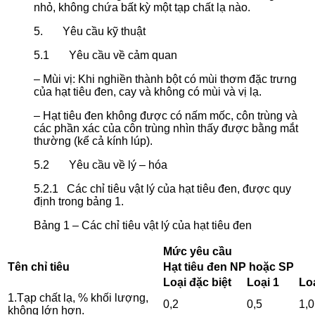
nhỏ, không chứa bất kỳ một tạp chất lạ nào.
5. Yêu cầu kỹ thuật
5.1 Yêu cầu về cảm quan
– Mùi vị: Khi nghiền thành bột có mùi thơm đặc trưng
của hạt tiêu đen, cay và không có mùi và vị lạ.
– Hạt tiêu đen không được có nấm mốc, côn trùng và
các phần xác của côn trùng nhìn thấy được bằng mắt
thường (kể cả kính lúp).
5.2 Yêu cầu về lý – hóa
5.2.1 Các chỉ tiêu vật lý của hạt tiêu đen, được quy
định trong bảng 1.
Bảng 1 – Các chỉ tiêu vật lý của hạt tiêu đen
Mức yêu cầu
Tên chỉ tiêu
Hạt tiêu đen NP hoặc SP
Loại đặc biệt
Loại 1
Loạ
1.Tạp chất lạ, % khối lượng,
0,2
0,5
1,0
không lớn hơn.