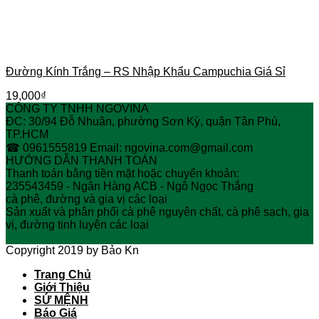
Đường Kính Trắng – RS Nhập Khẩu Campuchia Giá Sỉ
19,000
₫
CÔNG TY TNHH NGOVINA
ĐC: 30/94 Đỗ Nhuận, phường Sơn Kỳ, quận Tân Phú,
TP.HCM
☎ 0961555819 Email: ngovina.com@gmail.com
HƯỚNG DẪN THANH TOÁN
Thanh toán bằng tiền mặt hoặc chuyển khoản:
235543459 - Ngân Hàng ACB - Ngô Ngọc Thắng
cà phê, đường và gia vị các loại
Sản xuất và phân phối cà phê nguyên chất, cà phê sạch, gia
vị, đường tinh luyện các loại
Copyright 2019 by Bảo Kn
Trang Chủ
Giới Thiệu
SỨ MỆNH
Báo Giá