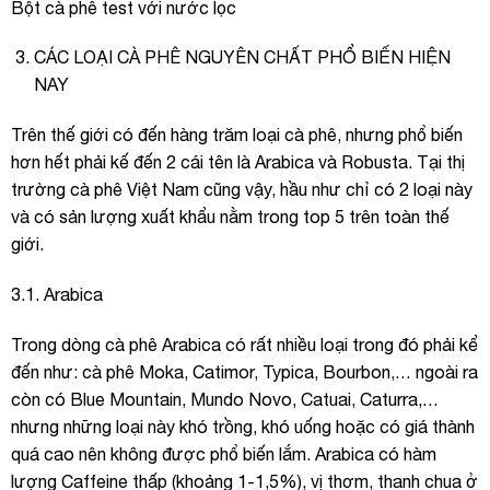
Bột cà phê test với nước lọc
CÁC LOẠI CÀ PHÊ NGUYÊN CHẤT PHỔ BIẾN HIỆN
NAY
Trên thế giới có đến hàng trăm loại cà phê, nhưng phổ biến
hơn hết phải kế đến 2 cái tên là Arabica và Robusta. Tại thị
trường cà phê Việt Nam cũng vậy, hầu như chỉ có 2 loại này
và có sản lượng xuất khẩu nằm trong top 5 trên toàn thế
giới.
3.1. Arabica
Trong dòng cà phê Arabica có rất nhiều loại trong đó phải kể
đến như: cà phê Moka, Catimor, Typica, Bourbon,… ngoài ra
còn có Blue Mountain, Mundo Novo, Catuai, Caturra,…
nhưng những loại này khó trồng, khó uống hoặc có giá thành
quá cao nên không được phổ biến lắm. Arabica có hàm
lượng Caffeine thấp (khoảng 1-1,5%), vị thơm, thanh chua ở