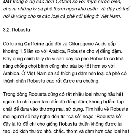
Đất
trồng ở độ cao hơn 1,400m so với mực nước biển,
cho ra những ly cà phê thơm ngon khó quên. Và đây có thể
nói là vùng cho ra các loại cà phê nổi tiếng ở Việt Nam.
3.2. Robusta
Caffeine
Có lượng
gấp đôi và Chlorogenic Acids gấp
khoảng 1,5 lần so với Arabica, Robusta cho vị đắng đậm.
Đây cũng chính là lý do vì sao cây cà phê Robusta
có khả
năng chống chọi bệnh cũng như sâu bọ tốt hơn so với
Arabica. Ở Việt Nam đa số thích gu đậm nên loại cà phê có
thành phần Robusta cao rất được ưa chuộng.
Trong dòng Robusta cũng có rất nhiều loại nhưng hầu hết
người ta chỉ quan tâm đến độ đắng đậm, không bị lẫm tạp
chất để đưa vào thương mại, sử dụng. Tìm hiểu về Robusta
mọi người sẽ hay nghe đến từ “cà sẻ” hoặc “Robusta sẻ” –
đây là từ để chỉ cho giống Robusta thuần không được lai
tạo, có kích thước nhỏ, chắc, thơm và đậm hơn các loại hạt