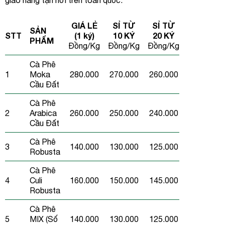
GIÁ LẺ
SỈ TỪ
SỈ TỪ
SẢN
STT
(1 ký)
10 KÝ
20 KÝ
PHẨM
Đồng/Kg
Đồng/Kg
Đồng/Kg
Cà Phê
1
Moka
280.000
270.000
260.000
Cầu Đất
Cà Phê
2
Arabica
260.000
250.000
240.000
Cầu Đất
Cà Phê
3
140.000
130.000
125.000
Robusta
Cà Phê
4
Culi
160.000
150.000
145.000
Robusta
Cà Phê
5
MIX (Số
140.000
130.000
125.000