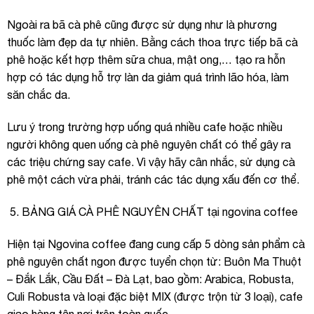
Ngoài ra bã cà phê cũng được sử dụng như là phương
thuốc làm đẹp da tự nhiên. Bằng cách thoa trực tiếp bã cà
phê hoặc kết hợp thêm sữa chua, mật ong,… tạo ra hỗn
hợp có tác dụng hỗ trợ làn da giảm quá trình lão hóa, làm
săn chắc da.
Lưu ý trong trường hợp uống quá nhiều cafe hoặc nhiều
người không quen uống cà phê nguyên chất có thể gây ra
các triệu chứng say cafe. Vì vậy hãy cân nhắc, sử dụng cà
phê một cách vừa phải, tránh các tác dụng xấu đến cơ thể.
BẢNG GIÁ CÀ PHÊ NGUYÊN CHẤT tại ngovina coffee
Hiện tại Ngovina coffee đang cung cấp 5 dòng sản phẩm cà
phê nguyên chất ngon được tuyển chọn từ: Buôn Ma Thuột
– Đắk Lắk, Cầu Đất – Đà Lạt, bao gồm: Arabica, Robusta,
Culi Robusta và loại đặc biệt MIX (được trộn từ 3 loại), cafe
giao hàng tận nơi trên toàn quốc.