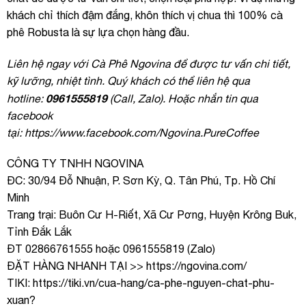
khách chỉ thích đậm đắng, khôn thích vị chua thì 100% cà
phê Robusta là sự lựa chọn hàng đầu.
Liên hệ ngay với Cà Phê Ngovina để được tư vấn chi tiết,
kỹ lưỡng, nhiệt tình. Quý khách có thể liên hệ qua
0961555819
hotline:
(Call, Zalo). Hoặc nhắn tin qua
facebook
tại: https://www.facebook.com/Ngovina.PureCoffee
CÔNG TY TNHH NGOVINA
ĐC: 30/94 Đỗ Nhuận, P. Sơn Kỳ, Q. Tân Phú, Tp. Hồ Chí
Minh
Trang trại: Buôn Cư H-Riết, Xã Cư Pơng, Huyện Krông Buk,
Tỉnh Đắk Lắk
ĐT 02866761555 hoặc 0961555819 (Zalo)
ĐẶT HÀNG NHANH TẠI >> https://ngovina.com/
TIKI:
https://tiki.vn/cua-hang/ca-phe-nguyen-chat-phu-
xuan
?