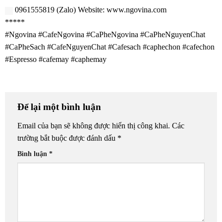
0961555819 (Zalo) Website:
www.ngovina.com
*****
#Ngovina
#CafeNgovina
#CaPheNgovina
#CaPheNguyenChat
#CaPheSach
#CafeNguyenChat
#Cafesach
#caphechon
#cafechon
#Espresso
#cafemay
#caphemay
Để lại một bình luận
Email của bạn sẽ không được hiển thị công khai.
Các
trường bắt buộc được đánh dấu
*
Bình luận
*