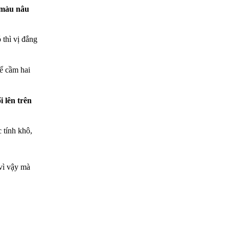
 màu nâu
thì vị đắng
hể cầm hai
i lên trên
 tính khô,
vì vậy mà