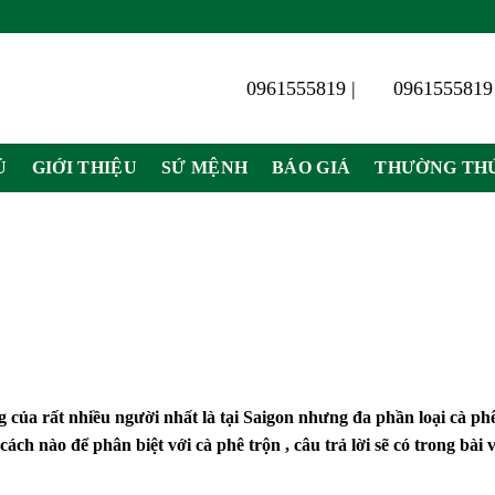
0961555819 |
0961555819
Ủ
GIỚI THIỆU
SỨ MỆNH
BÁO GIÁ
THƯỜNG TH
g của rất nhiều người nhất là tại Saigon nhưng đa phần loại cà p
 cách nào để phân biệt với cà phê trộn , câu trả lời sẽ có trong bài 