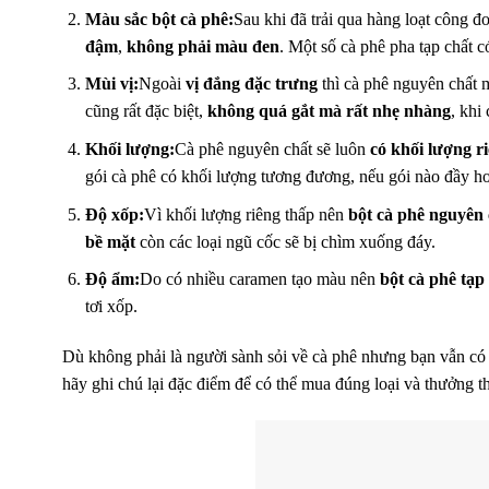
Màu sắc bột cà phê:
Sau khi đã trải qua hàng loạt công đ
đậm
,
không phải màu đen
. Một số cà phê pha tạp chất c
Mùi vị:
Ngoài
vị đắng đặc trưng
thì cà phê nguyên chất
cũng rất đặc biệt,
không quá gắt mà rất nhẹ nhàng
, khi
Khối lượng:
Cà phê nguyên chất sẽ luôn
có khối lượng r
gói cà phê có khối lượng tương đương, nếu gói nào đầy hơ
Độ xốp:
Vì khối lượng riêng thấp nên
bột cà phê nguyên 
bề mặt
còn các loại ngũ cốc sẽ bị chìm xuống đáy.
Độ ẩm:
Do có nhiều caramen tạo màu nên
bột cà phê tạp
tơi xốp.
Dù không phải là người sành sỏi về cà phê nhưng bạn vẫn có 
hãy ghi chú lại đặc điểm để có thể mua đúng loại và thưởng t