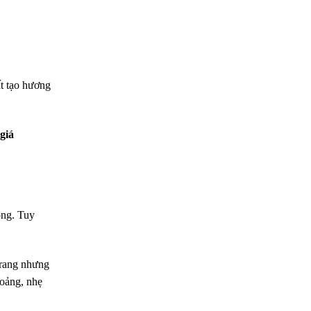
ất tạo hương
giá
ông. Tuy
 rang nhưng
oảng, nhẹ