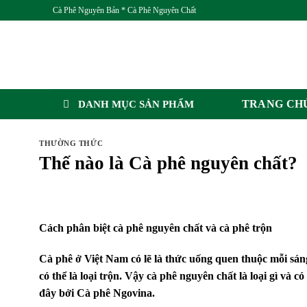
Skip
Cà Phê Nguyên Bản * Cà Phê Nguyên Chất
to
content
TRANG CH
DANH MỤC SẢN PHẨM
THƯỜNG THỨC
Thế nào là Cà phê nguyên chất?
Cách phân biệt cà phê nguyên chất và cà phê trộn
Cà phê ở Việt Nam có lẽ là thức uống quen thuộc mỗi sán
có thể là loại trộn. Vậy cà phê nguyên chất là loại gì và có
đây bởi Cà phê Ngovina.