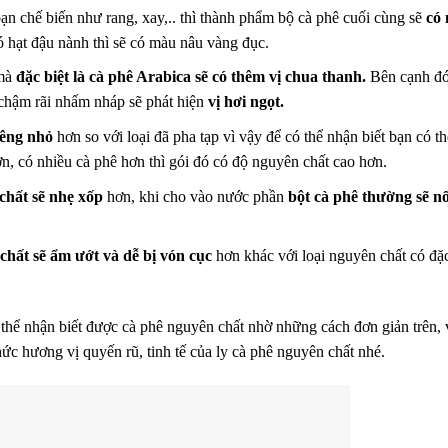
oạn chế biến như rang, xay,.. thì thành phẩm bộ cà phê cuối cùng sẽ
có
ó hạt đậu nành thì sẽ có màu nâu vàng đục.
 mà
đặc biệt là cà phê Arabica sẽ có thêm vị chua thanh.
Bên cạnh đó 
 chậm rãi nhấm nháp sẽ phát hiện
vị hơi ngọt.
iêng nhỏ
hơn so với loại đã pha tạp vì vậy để có thể nhận biết bạn có t
n, có nhiều cà phê hơn thì gói đó có độ nguyên chất cao hơn.
chất sẽ nhẹ xốp
hơn, khi cho vào nước phần
bột cà phê thường sẽ nổ
 chất sẽ ẩm ướt và dễ bị vón cục
hơn khác với loại nguyên chất có đặc
thể nhận biết được cà phê nguyên chất nhờ những cách đơn giản trên, 
hức hương vị quyến rũ, tinh tế của ly cà phê nguyên chất nhé.