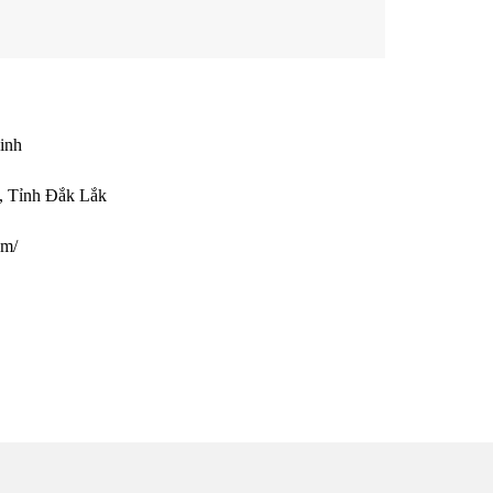
inh
, Tỉnh Đắk Lắk
om/