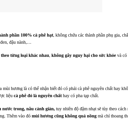
 thành phần 100%
cà phê hạt
, không chứa các thành phần phụ gia, ch
u đen, đậu nành,…
theo từng loại khác nhau
,
không gây nguy hại cho sức khỏe
và có
qua mùi hương là có thể nhận biết đó có phải cà phê nguyên chất hay kh
ợc liệu
cà phê đó là nguyên chất
hay có pha tạp chất.
 nước trong, nâu cánh gián,
tuy nhiên độ đậm nhạt sẽ tùy theo cách
ường. Thêm vào đó
mùi hương cũng không quá nồng
mà chỉ thoang th