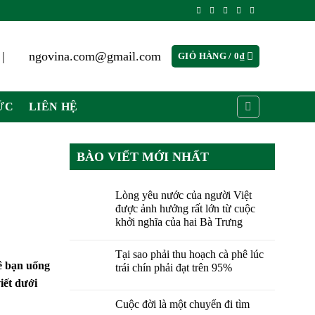
 |
ngovina.com@gmail.com
GIỎ HÀNG /
0
₫
ỨC
LIÊN HỆ
BÀO VIẾT MỚI NHẤT
Lòng yêu nước của người Việt
được ảnh hưởng rất lớn từ cuộc
khởi nghĩa của hai Bà Trưng
Tại sao phải thu hoạch cà phê lúc
hê bạn uống
trái chín phải đạt trên 95%
viết dưới
Cuộc đời là một chuyến đi tìm